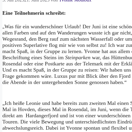
Eine Teilnehmerin schreibt:
Was für ein wunderschöner Urlaub! Der Juni ist eine schöne
„
allen Farben und auf den Wanderungen wusste ich gar nicht, 
Wegesrand, den Berg rauf zum nächsten Wasserfall oder um
positiven Superlative flog mir wie von selbst zu! Ich war z
macht Spaß, in der Gruppe zu lernen. Yvonne hat aus allem
Beschriftung eines Steins im
Steinparken
war, das Hüttenbuc
Rosendal oder eine Postkarte aus der Telemark mit der Erk
Und es macht Spaß, in der Gruppe zu reisen: Wir haben uns z
Frage gekommen wäre. Luxus pur mit Blick über den Fjord u
die Abende in der untergehenden Sonne genossen haben.“
„Ich heiße Leonie und habe bereits zum zweiten Mal einen 
Mal in Hovden, dieses Mal in Rosendal, im Juni, wenn die T
direkt am Hardangerfjord und ist von einer wunderschönen
Touren. Die viele Bewegung und unterschiedlichsten Eindr
abwechslungsreich. Dabei ist Yvonne spontan und flexibel