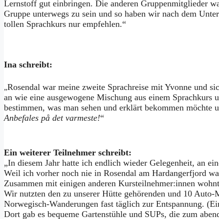
Lernstoff gut einbringen. Die anderen Gruppenmitglieder war
Gruppe unterwegs zu sein und so haben wir nach dem Unte
tollen Sprachkurs nur empfehlen.“
Ina schreibt:
Rosendal war meine zweite Sprachreise mit Yvonne und siche
„
an wie eine ausgewogene Mischung aus einem Sprachkurs un
bestimmen, was man sehen und erklärt bekommen möchte und 
Anbefales på det varmeste!
“
Ein weiterer Teilnehmer schreibt:
„In diesem Jahr hatte ich endlich wieder Gelegenheit, an e
Weil ich vorher noch nie in Rosendal am Hardangerfjord war
Zusammen mit einigen anderen Kursteilnehmer:innen wohnte
Wir nutzten den zu unserer Hütte gehörenden und 10 Auto-M
Norwegisch-Wanderungen fast täglich zur Entspannung. (Ei
Dort gab es bequeme Gartenstühle und SUPs, die zum abend