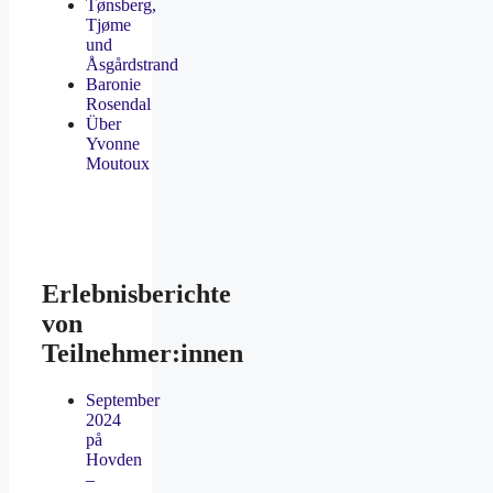
Tønsberg,
Tjøme
und
Åsgårdstrand
Baronie
Rosendal
Über
Yvonne
Moutoux
Erlebnisberichte
von
Teilnehmer:innen
September
2024
på
Hovden
–