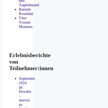
und
Åsgårdstrand
Baronie
Rosendal
Über
Yvonne
Moutoux
Erlebnisberichte
von
Teilnehmer:innen
September
2024
på
Hovden
–
skrevet
av