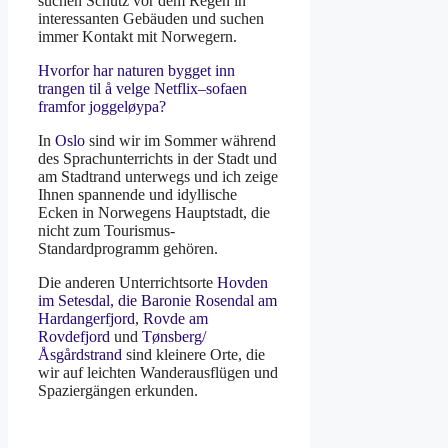
suchen Schutz vor dem Regen in
interessanten Gebäuden und suchen
immer Kontakt mit Norwegern.
Hvorfor har naturen bygget inn
trangen til å velge Netflix–sofaen
framfor joggeløypa?
In
Oslo
sind wir im Sommer während
des Sprachunterrichts in der Stadt und
am Stadtrand unterwegs und ich zeige
Ihnen spannende und idyllische
Ecken in Norwegens Hauptstadt, die
nicht zum Tourismus-
Standardprogramm gehören.
Die anderen Unterrichtsorte
Hovden
im Setesdal,
die Baronie Rosendal am
Hardangerfjord
,
Rovde am
Rovdefjord
und
Tønsberg/
Åsgårdstrand
sind kleinere Orte, die
wir auf leichten Wanderausflügen und
Spaziergängen erkunden.