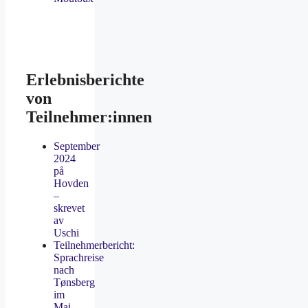
Erlebnisberichte
von
Teilnehmer:innen
September
2024
på
Hovden
–
skrevet
av
Uschi
Teilnehmerbericht:
Sprachreise
nach
Tønsberg
im
Mai