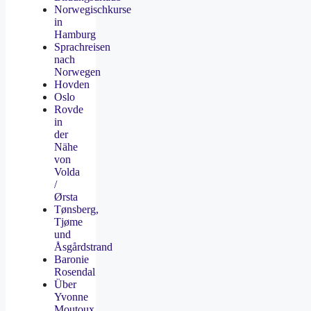
Norwegischkurse
in
Hamburg
Sprachreisen
nach
Norwegen
Hovden
Oslo
Rovde
in
der
Nähe
von
Volda
/
Ørsta
Tønsberg,
Tjøme
und
Åsgårdstrand
Baronie
Rosendal
Über
Yvonne
Moutoux