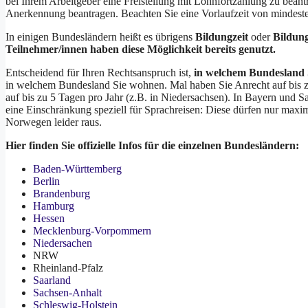
bei Ihrem Arbeitgeber eine Freistellung mit Lohnfortzahlung zu bean
Anerkennung beantragen. Beachten Sie eine Vorlaufzeit von mindest
In einigen Bundesländern heißt es übrigens
Bildungzeit
oder
Bildung
Teilnehmer/innen haben diese Möglichkeit bereits genutzt.
Entscheidend für Ihren Rechtsanspruch ist,
in welchem Bundesland S
in welchem Bundesland Sie wohnen. Mal haben Sie Anrecht auf bis 
auf bis zu 5 Tagen pro Jahr (z.B. in Niedersachsen). In Bayern und S
eine Einschränkung speziell für Sprachreisen: Diese dürfen nur maxim
Norwegen leider raus.
Hier finden Sie offizielle Infos für die einzelnen Bundesländern:
Baden-Württemberg
Berlin
Brandenburg
Hamburg
Hessen
Mecklenburg-Vorpommern
Niedersachen
NRW
Rheinland-Pfalz
Saarland
Sachsen-Anhalt
Schleswig-Holstein