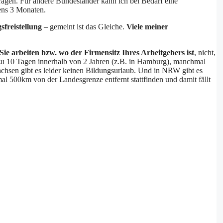
tragen. Für andere Bundesländer kann ich bei Bedarf eine
ens 3 Monaten.
sfreistellung
– gemeint ist das Gleiche.
Viele meiner
ie arbeiten bzw. wo der Firmensitz Ihres Arbeitgebers ist
, nicht,
zu 10 Tagen innerhalb von 2 Jahren (z.B. in Hamburg), manchmal
achsen gibt es leider keinen Bildungsurlaub. Und in NRW gibt es
al 500km von der Landesgrenze entfernt stattfinden und damit fällt