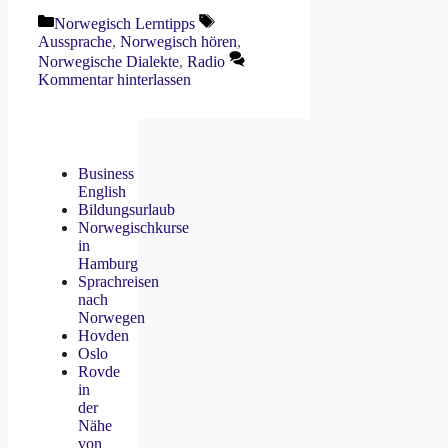
Kategorien
Schlagwörter
Norwegisch Lerntipps
Aussprache
,
Norwegisch hören
,
Norwegische Dialekte
,
Radio
Kommentar hinterlassen
Business
English
Bildungsurlaub
Norwegischkurse
in
Hamburg
Sprachreisen
nach
Norwegen
Hovden
Oslo
Rovde
in
der
Nähe
von