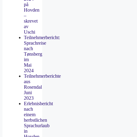
på
Hovden
–
skrevet
av
Uschi
Teilnehmerbericht:
Sprachreise
nach
Tønsberg
im
Mai
2024
Teilnehmerberichte
aus
Rosendal
Juni
2023
Erlebnisbericht
nach
einem
herbstlichen
Sprachurlaub
in
Hovden