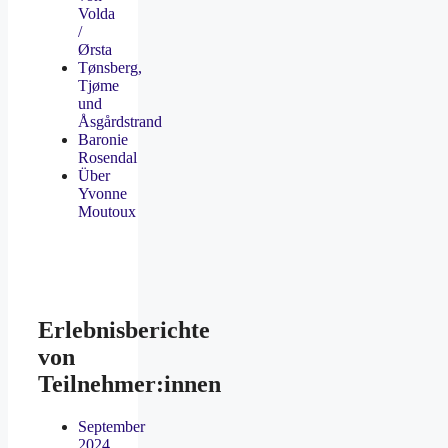
Volda
/
Ørsta
Tønsberg,
Tjøme
und
Åsgårdstrand
Baronie
Rosendal
Über
Yvonne
Moutoux
Erlebnisberichte
von
Teilnehmer:innen
September
2024