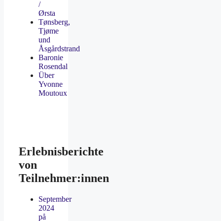
/
Ørsta
Tønsberg,
Tjøme
und
Åsgårdstrand
Baronie
Rosendal
Über
Yvonne
Moutoux
Erlebnisberichte
von
Teilnehmer:innen
September
2024
på