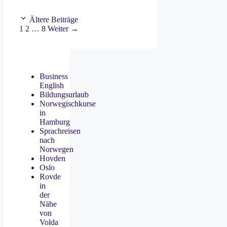
Ältere Beiträge
Seite
Seite
Seite
1
2
…
8
Weiter
→
Business
English
Bildungsurlaub
Norwegischkurse
in
Hamburg
Sprachreisen
nach
Norwegen
Hovden
Oslo
Rovde
in
der
Nähe
von
Volda