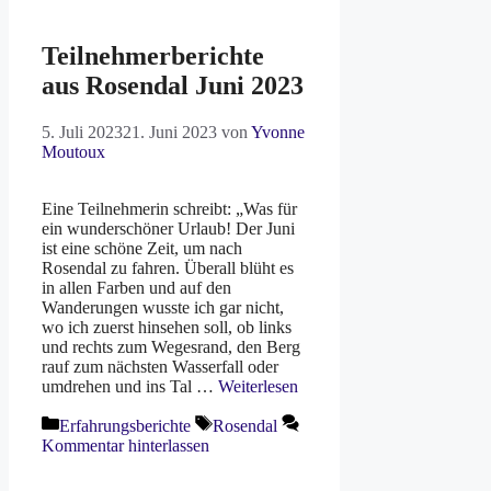
Teilnehmerberichte
aus Rosendal Juni 2023
5. Juli 2023
21. Juni 2023
von
Yvonne
Moutoux
Eine Teilnehmerin schreibt: „Was für
ein wunderschöner Urlaub! Der Juni
ist eine schöne Zeit, um nach
Rosendal zu fahren. Überall blüht es
in allen Farben und auf den
Wanderungen wusste ich gar nicht,
wo ich zuerst hinsehen soll, ob links
und rechts zum Wegesrand, den Berg
rauf zum nächsten Wasserfall oder
umdrehen und ins Tal …
Weiterlesen
Kategorien
Schlagwörter
Erfahrungsberichte
Rosendal
Kommentar hinterlassen