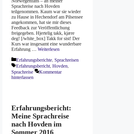
Norwegenfans – an meiner
Sprachreise nach Hovden
teilgenommen. Kaum war sie wieder
zu Hause in Hechendorf am Pilsensee
angekommen, hat sie mir dieses
Feedback zur Veröffentlichung
freigegeben. Hjertelig takk, kjære
deg! [/white_box] Takk for sist! Der
Kurs war insgesamt eine wunderbare
Erfahrung …
Weiterlesen
Kategorien
Erfahrungsberichte
,
Sprachreisen
Schlagwörter
Erfahrungsbericht
,
Hovden
,
Sprachreise
Kommentar
hinterlassen
Erfahrungsbericht:
Meine Sprachreise
nach Hovden im
Sommer 2016