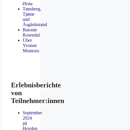
Ørsta
Tønsberg,
Tjøme
und
Åsgårdstrand
Baronie
Rosendal
Über
Yvonne
Moutoux
Erlebnisberichte
von
Teilnehmer:innen
September
2024
på
Hovden