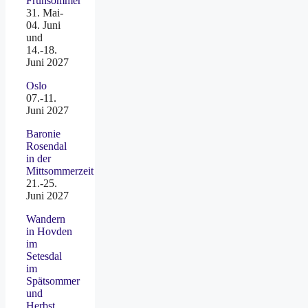
Frühsommer
31. Mai-
04. Juni
und
14.-18.
Juni 2027
Oslo
07.-11.
Juni 2027
Baronie
Rosendal
in der
Mittsommerzeit
21.-25.
Juni 2027
Wandern
in Hovden
im
Setesdal
im
Spätsommer
und
Herbst