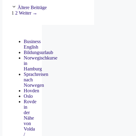
Ältere Beiträge
Seite
Seite
1
2
Weiter
→
Business
English
Bildungsurlaub
Norwegischkurse
in
Hamburg
Sprachreisen
nach
Norwegen
Hovden
Oslo
Rovde
in
der
Nähe
von
Volda
/