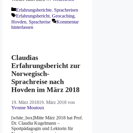
Kategorien
Erfahrungsberichte
,
Sprachreisen
Schlagwörter
Erfahrungsbericht
,
Geocaching
,
Hovden
,
Sprachreise
Kommentar
hinterlassen
Claudias
Erfahrungsbericht zur
Norwegisch-
Sprachreise nach
Hovden im März 2018
19. März 2018
19. März 2018
von
Yvonne Moutoux
[white_box]Mitte März 2018 hat Prof.
Dr. Claudia Kugelmann –
Sportpädagogin und Lektorin für