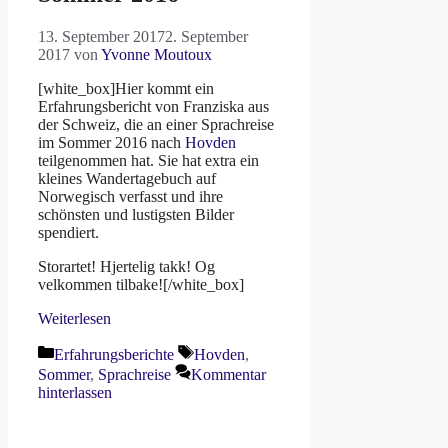
13. September 2017
2. September
2017
von
Yvonne Moutoux
[white_box]
Hier kommt ein
Erfahrungsbericht von Franziska aus
der Schweiz, die an einer Sprachreise
im Sommer 2016 nach
Hovden
teilgenommen hat. Sie hat extra ein
kleines Wandertagebuch auf
Norwegisch verfasst und ihre
schönsten und lustigsten Bilder
spendiert.
Storartet! Hjertelig takk! Og
velkommen tilbake![/white_box]
Weiterlesen
Kategorien
Schlagwörter
Erfahrungsberichte
Hovden
,
Sommer
,
Sprachreise
Kommentar
hinterlassen