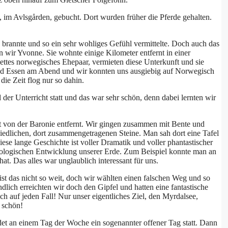
im Avlsgården, gebucht. Dort wurden früher die Pferde gehalten.
 brannte und so ein sehr wohliges Gefühl vermittelte. Doch auch das
 wir Yvonne. Sie wohnte einige Kilometer entfernt in einer
nettes norwegisches Ehepaar, vermieten diese Unterkunft und sie
d Essen am Abend und wir konnten uns ausgiebig auf Norwegisch
die Zeit flog nur so dahin.
er Unterricht statt und das war sehr schön, denn dabei lernten wir
eit von der Baronie entfernt. Wir gingen zusammen mit Bente und
hiedlichen, dort zusammengetragenen Steine. Man sah dort eine Tafel
Diese lange Geschichte ist voller Dramatik und voller phantastischer
logischen Entwicklung unserer Erde. Zum Beispiel konnte man an
at. Das alles war unglaublich interessant für uns.
t das nicht so weit, doch wir wählten einen falschen Weg und so
dlich erreichten wir doch den Gipfel und hatten eine fantastische
ch auf jeden Fall! Nur unser eigentliches Ziel, den Myrdalsee,
h schön!
ndet an einem Tag der Woche ein sogenannter offener Tag statt. Dann