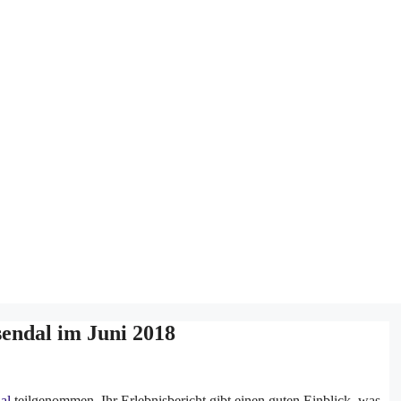
endal im Juni 2018
al
teilgenommen. Ihr Erlebnisbericht gibt einen guten Einblick, was