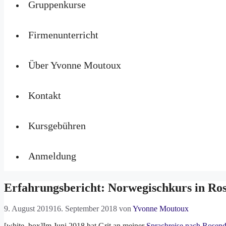
Gruppenkurse
Firmenunterricht
Über Yvonne Moutoux
Kontakt
Kursgebühren
Anmeldung
Erfahrungsbericht: Norwegischkurs in Ros
9. August 2019
16. September 2018
von
Yvonne Moutoux
[white_box]Im Juni 2018 hat Grit an meiner
Sprachreise nach Rosend