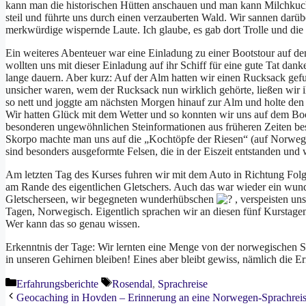
kann man die historischen Hütten anschauen und man kann Milchkuch
steil und führte uns durch einen verzauberten Wald. Wir sannen darübe
merkwürdige wispernde Laute. Ich glaube, es gab dort Trolle und die 
Ein weiteres Abenteuer war eine Einladung zu einer Bootstour auf 
wollten uns mit dieser Einladung auf ihr Schiff für eine gute Tat dank
lange dauern. Aber kurz: Auf der Alm hatten wir einen Rucksack gef
unsicher waren, wem der Rucksack nun wirklich gehörte, ließen wir ih
so nett und joggte am nächsten Morgen hinauf zur Alm und holte den 
Wir hatten Glück mit dem Wetter und so konnten wir uns auf dem Bo
besonderen ungewöhnlichen Steinformationen aus früheren Zeiten bes
Skorpo machte man uns auf die „Kochtöpfe der Riesen“ (auf Norwegis
sind besonders ausgeformte Felsen, die in der Eiszeit entstanden und
Am letzten Tag des Kurses fuhren wir mit dem Auto in Richtung Fol
am Rande des eigentlichen Gletschers. Auch das war wieder ein wunde
Gletscherseen, wir begegneten wunderhübschen
, verspeisten un
Tagen, Norwegisch. Eigentlich sprachen wir an diesen fünf Kurstage
Wer kann das so genau wissen.
Erkenntnis der Tage: Wir lernten eine Menge von der norwegischen
in unseren Gehirnen bleiben! Eines aber bleibt gewiss, nämlich die E
Kategorien
Schlagwörter
Erfahrungsberichte
Rosendal
,
Sprachreise
Geocaching in Hovden – Erinnerung an eine Norwegen-Sprachrei