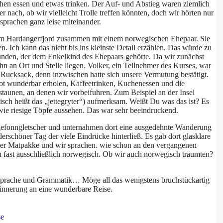
en essen und etwas trinken. Der Auf- und Abstieg waren ziemlich
r nach, ob wir vielleicht Trolle treffen könnten, doch wir hörten nur
sprachen ganz leise miteinander.
dem Hardangerfjord zusammen mit einem norwegischen Ehepaar. Sie
en. Ich kann das nicht bis ins kleinste Detail erzählen. Das würde zu
unden, der dem Enkelkind des Ehepaars gehörte. Da wir zunächst
n an Ort und Stelle liegen. Volker, ein Teilnehmer des Kurses, war
Rucksack, denn inzwischen hatte sich unsere Vermutung bestätigt.
ot wunderbar erholen, Kaffeetrinken, Kuchenessen und die
taunen, an denen wir vorbeifuhren. Zum Beispiel an der Insel
ch heißt das „jettegryter“) aufmerksam. Weißt Du was das ist? Es
 wie riesige Töpfe aussehen. Das war sehr beeindruckend.
gefonngletscher und unternahmen dort eine ausgedehnte Wanderung
rschöner Tag der viele Eindrücke hinterließ. Es gab dort glasklare
ser Matpakke und wir sprachen. wie schon an den vergangenen
n fast ausschließlich norwegisch. Ob wir auch norwegisch träumten?
 Sprache und Grammatik… Möge all das wenigstens bruchstückartig
rinnerung an eine wunderbare Reise.
se