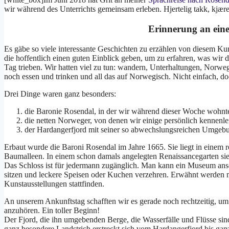
wir während des Unterrichts gemeinsam erleben. Hjertelig takk, kjær
Erinnerung an ein
Es gäbe so viele interessante Geschichten zu erzählen von diesem K
die hoffentlich einen guten Einblick geben, um zu erfahren, was wir
Tag trieben. Wir hatten viel zu tun: wandern, Unterhaltungen, Norw
noch essen und trinken und all das auf Norwegisch. Nicht einfach, do
Drei Dinge waren ganz besonders:
die Baronie Rosendal, in der wir während dieser Woche wohnt
die netten Norweger, von denen wir einige persönlich kennenle
der Hardangerfjord mit seiner so abwechslungsreichen Umgeb
Erbaut wurde die Baroni Rosendal im Jahre 1665. Sie liegt in einem
Baumalleen. In einem schon damals angelegten Renaissancegarten si
Das Schloss ist für jedermann zugänglich. Man kann ein Museum an
sitzen und leckere Speisen oder Kuchen verzehren. Erwähnt werden m
Kunstausstellungen stattfinden.
An unserem Ankunftstag schafften wir es gerade noch rechtzeitig, u
anzuhören. Ein toller Beginn!
Der Fjord, die ihn umgebenden Berge, die Wasserfälle und Flüsse sin
ganz besondere Landstrich erstreckt sich vom Hardangerfjord bis ga