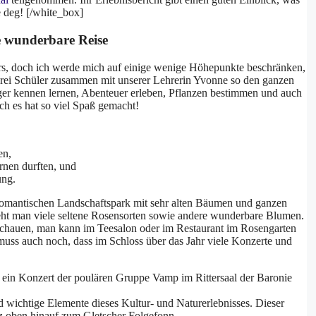
e deg! [/white_box]
e wunderbare Reise
urs, doch ich werde mich auf einige wenige Höhepunkte beschränken,
 drei Schüler zusammen mit unserer Lehrerin Yvonne so den ganzen
eger kennen lernen, Abenteuer erleben, Pflanzen bestimmen und auch
ch es hat so viel Spaß gemacht!
en,
rnen durften, und
ung.
 romantischen Landschaftspark mit sehr alten Bäumen und ganzen
eht man viele seltene Rosensorten sowie andere wunderbare Blumen.
schauen, man kann im Teesalon oder im Restaurant im Rosengarten
uss auch noch, dass im Schloss über das Jahr viele Konzerte und
m ein Konzert der poulären Gruppe Vamp im Rittersaal der Baronie
d wichtige Elemente dieses Kultur- und Naturerlebnisses. Dieser
nz oben hinauf zum Gletscher Folgefonn.